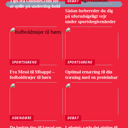
Tips fra Oddsnet.com for
DEBAT
at spille på underdog-hold
Sådan forbereder du dig
på uforudsigeligt vejr
under sportsbegivenheder
SPORTSGRENE
SPORTSGRENE
Fra Messi til Mbappé –
Optimal ernæring til din
fodboldtrøjer til børn
træning med en proteinbar
UDENDØRS
DEBAT
De bedste tips til kørsel om
Løbetøj: vælg det rigtige til