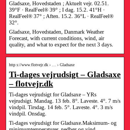
Gladsaxe, Hovedstaden ; Aktuelt vejr. 02.51.
39°F · RealFeel® 39° ; I dag. 15.2. 41°H ·
RealFeel® 37° ; Aften. 15.2. 36°L · RealFeel®
32°.
Gladsaxe, Hovedstaden, Danmark Weather
Forecast, with current conditions, wind, air
quality, and what to expect for the next 3 days.
http s://www.flotvejr.dk › … › Gladsaxe
Ti-dages vejrudsigt – Gladsaxe
– flotvejr.dk
Ti-dages vejrudsigt for Gladsaxe – YRs
vejrudsigt. Mandag. 13 feb. 8°. Laveste. 4°. 7 m/s
vindpil. Tirsdag. 14 feb. 5°. Laveste. 4°. 3 m/s
vindpil. Onsdag.
Ti-dages vejrudsigt for Gladsaxe.Maksimum- og
minimumtemperaturer, nedbør og vind.