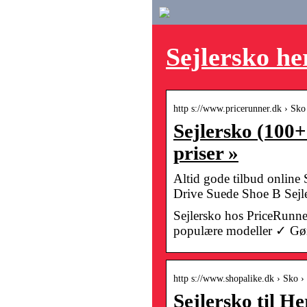
Sejlersko he
http s://www.pricerunner.dk › Sko
Sejlersko (100+
priser »
Altid gode tilbud online 
Drive Suede Shoe B Sej
Sejlersko hos PriceRunn
populære modeller ✓ Gør
http s://www.shopalike.dk › Sko ›
Sejlersko til Her