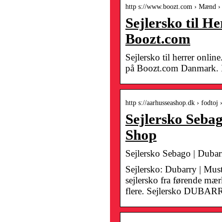
http s://www.boozt.com › Mænd ›
Sejlersko til H
Boozt.com
Sejlersko til herrer onlin
på Boozt.com Danmark. H
http s://aarhusseashop.dk › fodtoj ›
Sejlersko Sebag
Shop
Sejlersko Sebago | Dubarr
Sejlersko: Dubarry | Must
sejlersko fra førende
flere. Sejlersko DUBA