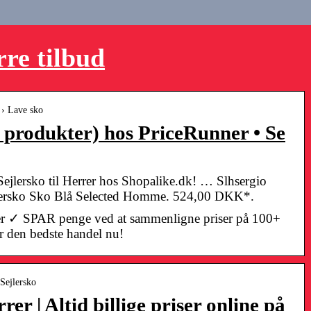
rre tilbud
 › Lave sko
 produkter) hos PriceRunner • Se
Sejlersko til Herrer hos Shopalike.dk! … Slhsergio
lersko Sko Blå Selected Homme. 524,00 DKK*.
er ✓ SPAR penge ved at sammenligne priser på 100+
 den bedste handel nu!
 Sejlersko
rer | Altid billige priser online på