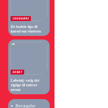
UDENDØRS
De bedste tips til
kørsel om vinteren
DEBAT
Løbetøj: vælg det
rigtige til enhver
sæson
Bevægelse