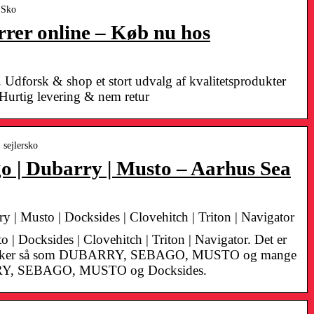
 Sko
errer online – Køb nu hos
e. Udforsk & shop et stort udvalg af kvalitetsprodukter
urtig levering & nem retur
 sejlersko
o | Dubarry | Musto – Aarhus Sea
y | Musto | Docksides | Clovehitch | Triton | Navigator
o | Docksides | Clovehitch | Triton | Navigator. Det er
 mærker så som DUBARRY, SEBAGO, MUSTO og mange
RRY, SEBAGO, MUSTO og Docksides.