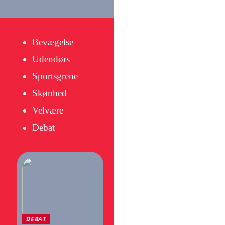
Bevægelse
Udendørs
Sportsgrene
Skønhed
Velvære
Debat
DEBAT