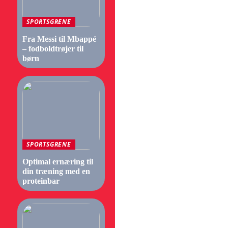
SPORTSGRENE
Fra Messi til Mbappé
– fodboldtrøjer til
børn
SPORTSGRENE
Optimal ernæring til
din træning med en
proteinbar