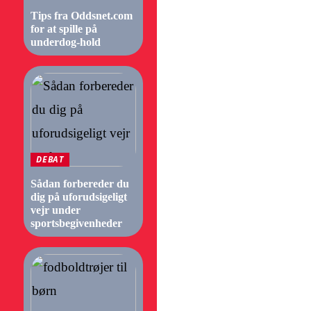
Tips fra Oddsnet.com
for at spille på
underdog-hold
DEBAT
Sådan forbereder du
dig på uforudsigeligt
vejr under
sportsbegivenheder