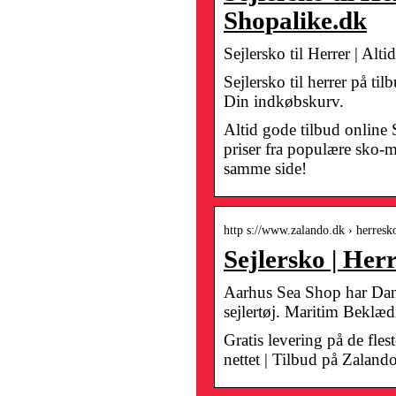
Shopalike.dk
Sejlersko til Herrer | Alt
Sejlersko til herrer på t
Din indkøbskurv.
Altid gode tilbud online
priser fra populære sko-mæ
samme side!
http s://www.zalando.dk › herresk
Sejlersko | He
Aarhus Sea Shop har Dan
sejlertøj. Maritim Beklædn
Gratis levering på de flest
nettet | Tilbud på Zaland