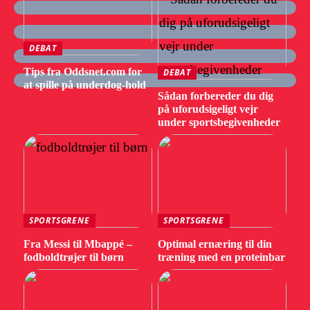
DEBAT
Tips fra Oddsnet.com for
DEBAT
at spille på underdog-hold
Sådan forbereder du dig
på uforudsigeligt vejr
under sportsbegivenheder
SPORTSGRENE
SPORTSGRENE
Fra Messi til Mbappé –
Optimal ernæring til din
fodboldtrøjer til børn
træning med en proteinbar