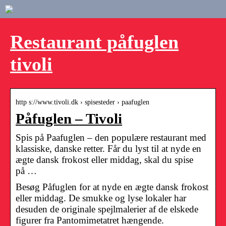
Restaurant påfuglen
tivoli
http s://www.tivoli.dk › spisesteder › paafuglen
Påfuglen – Tivoli
Spis på Paafuglen – den populære restaurant med
klassiske, danske retter. Får du lyst til at nyde en
ægte dansk frokost eller middag, skal du spise
på …
Besøg Påfuglen for at nyde en ægte dansk frokost
eller middag. De smukke og lyse lokaler har
desuden de originale spejlmalerier af de elskede
figurer fra Pantomimetatret hængende.