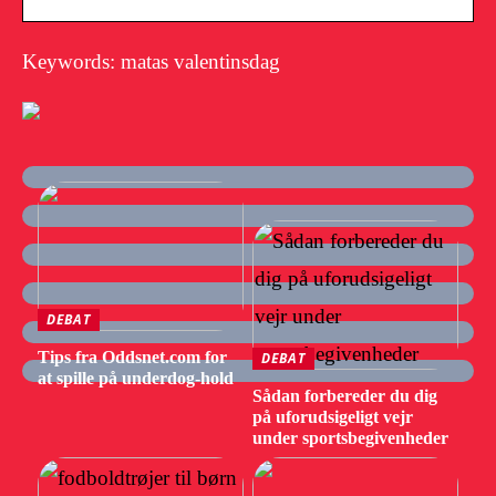
Keywords: matas valentinsdag
DEBAT
Tips fra Oddsnet.com for
DEBAT
at spille på underdog-hold
Sådan forbereder du dig
på uforudsigeligt vejr
under sportsbegivenheder