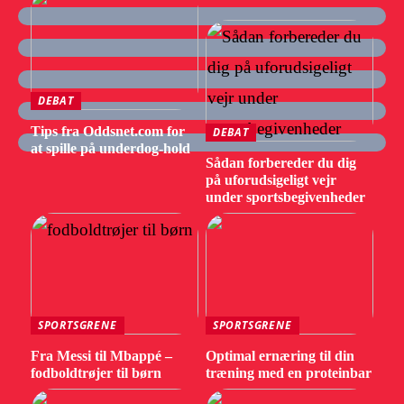
DEBAT
Tips fra Oddsnet.com for
DEBAT
at spille på underdog-hold
Sådan forbereder du dig
på uforudsigeligt vejr
under sportsbegivenheder
SPORTSGRENE
SPORTSGRENE
Fra Messi til Mbappé –
Optimal ernæring til din
fodboldtrøjer til børn
træning med en proteinbar