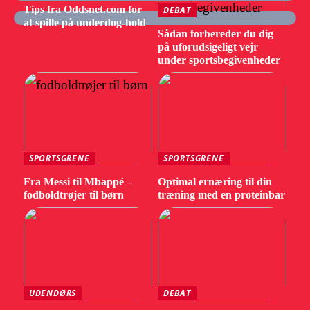
Tips fra Oddsnet.com for
DEBAT
at spille på underdog-hold
Sådan forbereder du dig
på uforudsigeligt vejr
under sportsbegivenheder
SPORTSGRENE
SPORTSGRENE
Fra Messi til Mbappé –
Optimal ernæring til din
fodboldtrøjer til børn
træning med en proteinbar
UDENDØRS
DEBAT